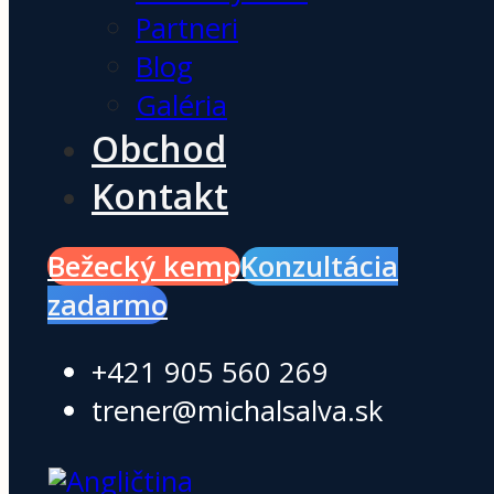
Partneri
Blog
Galéria
Obchod
Kontakt
Bežecký kemp
Konzultácia
zadarmo
+421 905 560 269
trener@michalsalva.sk