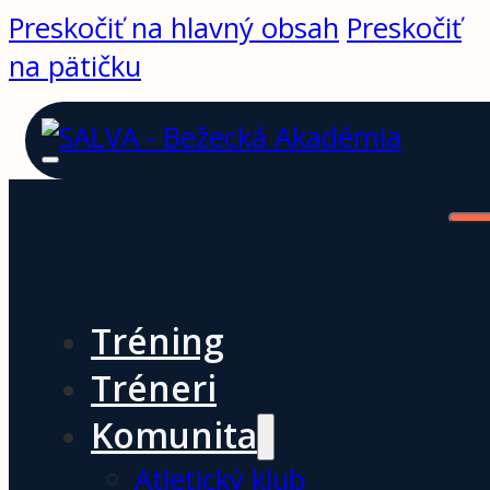
Preskočiť na hlavný obsah
Preskočiť
na pätičku
Tréning
Tréneri
Komunita
Atletický klub