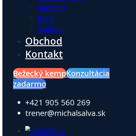
Partneri
Blog
Galéria
Obchod
Kontakt
Bežecký kemp
Konzultácia
zadarmo
+421 905 560 269
trener@michalsalva.sk