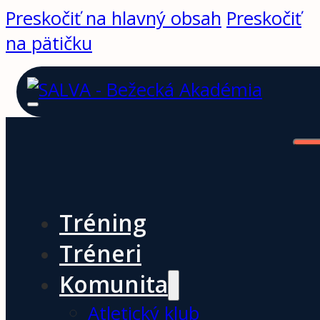
Preskočiť na hlavný obsah
Preskočiť
na pätičku
Tréning
Tréneri
Komunita
Atletický klub