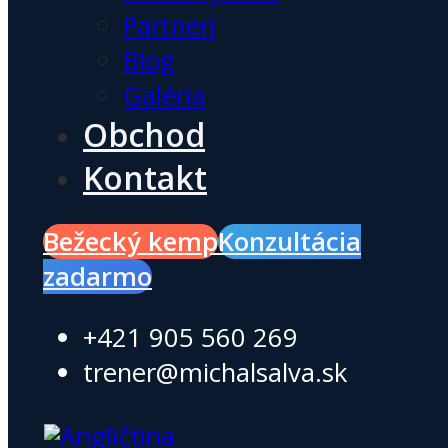
Partneri
Blog
Galéria
Obchod
Kontakt
Bežecký kemp
Konzultácia
zadarmo
+421 905 560 269
trener@michalsalva.sk