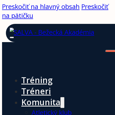
Preskočiť na hlavný obsah
Preskočiť
na pätičku
Tréning
Tréneri
Komunita
Atletický klub